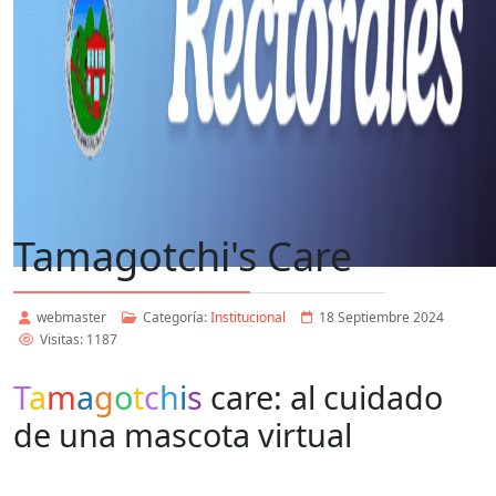
Tamagotchi's Care
webmaster
Categoría:
Institucional
18 Septiembre 2024
Visitas: 1187
T
a
m
a
g
o
t
c
h
i
s
care: al cuidado
de una mascota virtual