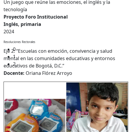
Un juego que reúne las emociones, el inglés y la
tecnología
Proyecto Foro Institucional
Inglés, primaria
2024
Resoluciones Rectorales
0
Eje 2: “Escuelas con emoción, convivencia y salud
1
mental en las comunidades educativas y entornos
2
educativos de Bogotá, D.C.”
Docente:
Oriana Flórez Arroyo